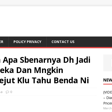
ER
POLICY PRIVACY
CONTACT US
 Apa Sbenarnya Dh Jadi
reka Dan Mngkin
kejut Klu Tahu Benda Ni
NEW
sa
0
(VIDE
– Dia
Pnce
March 