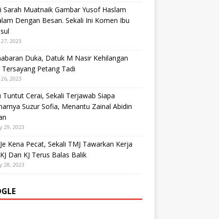
ri Sarah Muatnaik Gambar Yusof Haslam
lam Dengan Besan. Sekali Ini Komen Ibu
sul
27, 2023
habaran Duka, Datuk M Nasir Kehilangan
 Tersayang Petang Tadi
26, 2023
Tuntut Cerai, Sekali Terjawab Siapa
arnya Suzur Sofia, Menantu Zainal Abidin
an
y 29, 2023
Je Kena Pecat, Sekali TMJ Tawarkan Kerja
KJ Dan KJ Terus Balas Balik
y 28, 2023
GLE