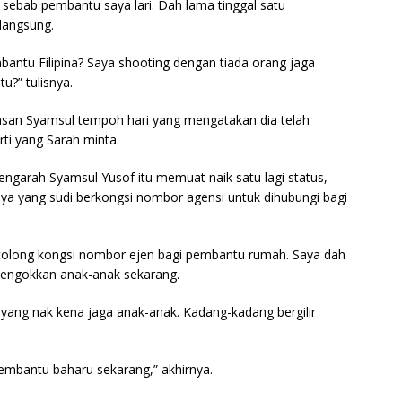
 sebab pembantu saya lari. Dah lama tinggal satu
langsung.
antu Filipina? Saya shooting dengan tiada orang jaga
u?” tulisnya.
lasan Syamsul tempoh hari yang mengatakan dia telah
i yang Sarah minta.
engarah Syamsul Yusof itu memuat naik satu lagi status,
a yang sudi berkongsi nombor agensi untuk dihubungi bagi
 tolong kongsi nombor ejen bagi pembantu rumah. Saya dah
tengokkan anak-anak sekarang.
 yang nak kena jaga anak-anak. Kadang-kadang bergilir
embantu baharu sekarang,” akhirnya.