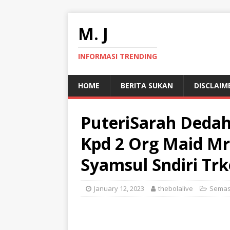
M. J
INFORMASI TRENDING
HOME
BERITA SUKAN
DISCLAIM
PuteriSarah Dedah
Kpd 2 Org Maid M
Syamsul Sndiri Tr
January 12, 2023
thebolalive
Sema