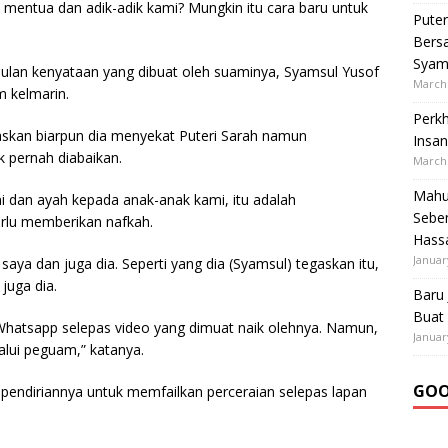
mentua dan adik-adik kami? Mungkin itu cara baru untuk
Pute
Bersa
Syam
usulan kenyataan yang dibuat oleh suaminya, Syamsul Yusof
March 
m kelmarin.
Perk
skan biarpun dia menyekat Puteri Sarah namun
Insan
 pernah diabaikan.
March 
Mahu 
ami dan ayah kepada anak-anak kami, itu adalah
Seben
erlu memberikan nafkah.
Hass
Januar
 saya dan juga dia. Seperti yang dia (Syamsul) tegaskan itu,
juga dia.
Baru 
Buat 
 Whatsapp selepas video yang dimuat naik olehnya. Namun,
Januar
alui peguam,” katanya.
GOO
pendiriannya untuk memfailkan perceraian selepas lapan