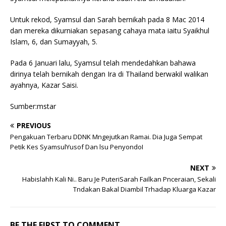
Untuk rekod, Syamsul dan Sarah bernikah pada 8 Mac 2014
dan mereka dikurniakan sepasang cahaya mata iaitu Syaikhul
Islam, 6, dan Sumayyah, 5.
Pada 6 Januari lalu, Syamsul telah mendedahkan bahawa
dirinya telah bernikah dengan Ira di Thailand berwakil walikan
ayahnya, Kazar Saisi.
Sumber:mstar
PREVIOUS
Pengakuan Terbaru DDNK Mngejutkan Ramai. Dia Juga Sempat
Petik Kes SyamsulYusof Dan lsu PenyondoI
NEXT
Habislahh Kali Ni.. Baru Je PuteriSarah Failkan Pnceraian, Sekali
Tndakan Bakal Diambil Trhadap Kluarga Kazar
BE THE FIRST TO COMMENT